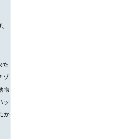
げ、
来た
チゾ
動物
ハッ
たか