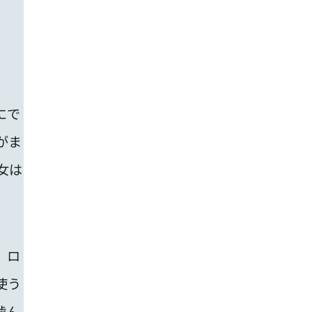
にで
がま
女は
、ロ
使う
噛ん