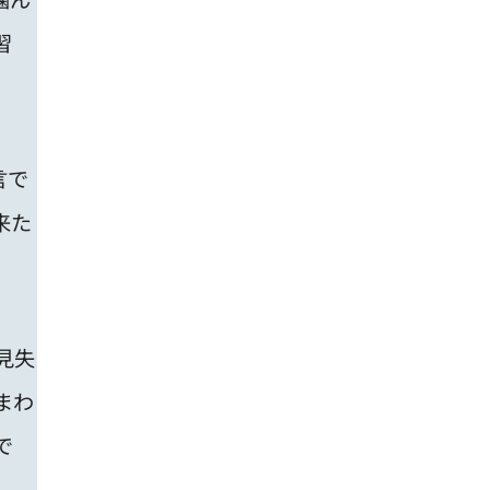
習
言で
来た
見失
まわ
で