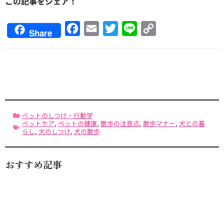
この記事をシェア！
Facebook
Email
Twitter
Line
Copy
Share
Link
ペットのしつけ・行動学
ペットケア
,
ペットの健康
,
散歩の注意点
,
散歩マナー
,
犬との暮
らし
,
犬のしつけ
,
犬の散歩
おすすめ記事