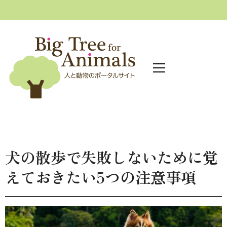
へ
ス
キ
ッ
プ
犬の散歩で失敗しないために覚
えておきたい5つの注意事項