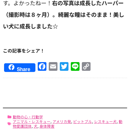
す。よかったねー！
右の写真は成長したハーパー
（撮影時は８ヶ月）。綺麗な瞳はそのまま！美し
い犬に成長しました☆
この記事をシェア！
Facebook
Email
Twitter
Line
Copy
Share
Link
動物の心・行動学
アニマル・レスキュー
,
アメリカ発
,
ピットブル
,
レスキュー犬
,
動
物愛護団体
,
犬
,
身体障害