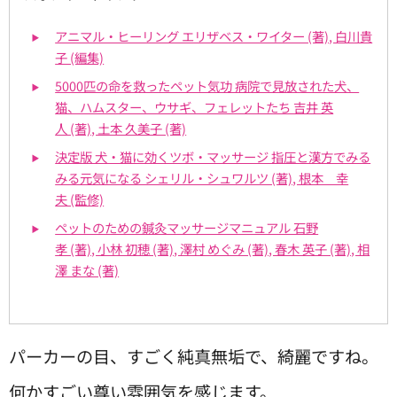
アニマル・ヒーリング エリザベス・ワイター (著), 白川貴
子 (編集)
5000匹の命を救ったペット気功 病院で見放された犬、
猫、ハムスター、ウサギ、フェレットたち 吉井 英
人 (著), 土本 久美子 (著)
決定版 犬・猫に効くツボ・マッサージ 指圧と漢方でみる
みる元気になる シェリル・シュワルツ (著), 根本 幸
夫 (監修)
ペットのための鍼灸マッサージマニュアル 石野
孝 (著), 小林 初穂 (著), 澤村 めぐみ (著), 春木 英子 (著), 相
澤 まな (著)
パーカーの目、すごく純真無垢で、綺麗ですね。
何かすごい尊い雰囲気を感じます。