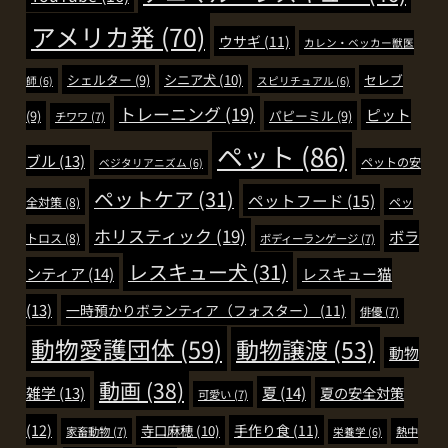
アメリカ発
(70)
ウサギ
(11)
カレン・ベッカー獣医
シェルター
(9)
シニア犬
(10)
セレブ
師
(6)
スピリチュアル
(6)
トレーニング
(19)
ピット
(9)
パピーミル
(9)
チワワ
(7)
ペット
(86)
ブル
(13)
ペットの安
ベジタリアニズム
(6)
ペットケア
(31)
ペットフード
(15)
全対策
(8)
ペッ
ホリスティック
(19)
ボラ
トロス
(8)
ボディーランゲージ
(7)
レスキュー犬
(31)
ンティア
(14)
レスキュー猫
(13)
一時預かりボランティア（フォスター）
(11)
俳優
(7)
動物愛護団体
(59)
動物譲渡
(53)
動物
動画
(38)
夏
(14)
雑学
(13)
夏の安全対策
可愛い
(7)
(12)
手作り食
(11)
寺口麻穂
(10)
家畜動物
(7)
熱中
栄養学
(6)