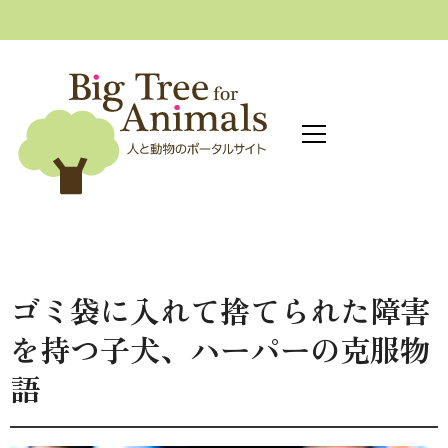
へ
ス
キ
ッ
プ
ゴミ袋に入れて捨てられた障害
を持つ子犬、ハーパーの克服物
語