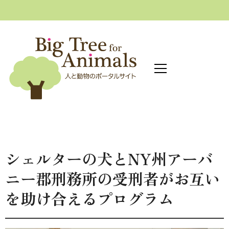
へ
ス
キ
ッ
プ
シェルターの犬とNY州アーバ
ニー郡刑務所の受刑者がお互い
を助け合えるプログラム