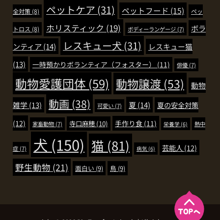
ペットケア
(31)
ペットフード
(15)
全対策
(8)
ペッ
ホリスティック
(19)
ボラ
トロス
(8)
ボディーランゲージ
(7)
レスキュー犬
(31)
ンティア
(14)
レスキュー猫
(13)
一時預かりボランティア（フォスター）
(11)
俳優
(7)
動物愛護団体
(59)
動物譲渡
(53)
動物
動画
(38)
夏
(14)
雑学
(13)
夏の安全対策
可愛い
(7)
(12)
手作り食
(11)
寺口麻穂
(10)
家畜動物
(7)
熱中
栄養学
(6)
犬
(150)
猫
(81)
芸能人
(12)
症
(7)
病気
(6)
野生動物
(21)
面白い
(9)
鳥
(9)