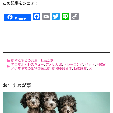
この記事をシェア！
Facebook
Email
Twitter
Line
Copy
Share
Link
動物たちとの共生・社会活動
アニマル・レスキュー
,
アメリカ発
,
トレーニング
,
ペット
,
刑務所
／少年院での動物啓蒙活動
,
動物愛護団体
,
動物譲渡
,
犬
おすすめ記事