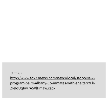
ソース：
http://www.fox23news.com/news/local/story/New-
program-pairs-Albany-Co-inmates-with-shelter/YEk-
ZIeIoUqRw7A5VlHmaw.cspx