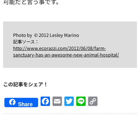
可能だと言う事です。
Photo by © 2012 Lesley Marino
記事ソース：
http://www.ecorazzi.com/2012/06/08/farm-
sanctuary-has-an-awesome-new-animal-hospital/
この記事をシェア！
Facebook
Email
Twitter
Line
Copy
Share
Link