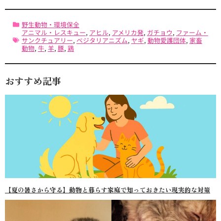
野生動物・環境保全
アニマル・レスキュー
,
アヒル
,
アメリカ発
,
ガチョウ
,
ファーム・
サンクチュアリー
,
ベジタリアニズム
,
ヤギ
,
動物愛護団体
,
家畜
動物
,
牛
,
羊
,
豚
,
鶏
おすすめ記事
【夏の暑さから守る】動物と暮らす家庭で知っておきたい現実的な対策