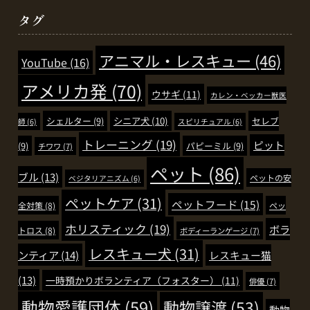
タグ
アニマル・レスキュー
(46)
YouTube
(16)
アメリカ発
(70)
ウサギ
(11)
カレン・ベッカー獣医
シェルター
(9)
シニア犬
(10)
セレブ
師
(6)
スピリチュアル
(6)
トレーニング
(19)
ピット
(9)
パピーミル
(9)
チワワ
(7)
ペット
(86)
ブル
(13)
ペットの安
ベジタリアニズム
(6)
ペットケア
(31)
ペットフード
(15)
全対策
(8)
ペッ
ホリスティック
(19)
ボラ
トロス
(8)
ボディーランゲージ
(7)
レスキュー犬
(31)
ンティア
(14)
レスキュー猫
(13)
一時預かりボランティア（フォスター）
(11)
俳優
(7)
動物愛護団体
(59)
動物譲渡
(53)
動物