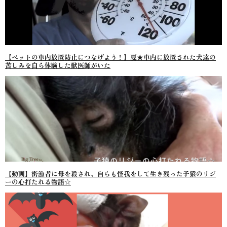
【ペットの車内放置防止につなげよう！】夏★車内に放置された犬達の
苦しみを自ら体験した獣医師がいた
【動画】密漁者に母を殺され、自らも怪我をして生き残った子猿のリジ
ーの心打たれる物語☆