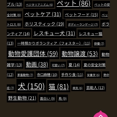
ペット
(86)
ブル
(13)
ペットの安
ベジタリアニズム
(6)
ペットケア
(31)
ペットフード
(15)
全対策
(8)
ペッ
ホリスティック
(19)
ボラ
トロス
(8)
ボディーランゲージ
(7)
レスキュー犬
(31)
ンティア
(14)
レスキュー猫
(13)
一時預かりボランティア（フォスター）
(11)
俳優
(7)
動物愛護団体
(59)
動物譲渡
(53)
動物
動画
(38)
夏
(14)
雑学
(13)
夏の安全対策
可愛い
(7)
(12)
手作り食
(11)
寺口麻穂
(10)
家畜動物
(7)
熱中
栄養学
(6)
犬
(150)
猫
(81)
芸能人
(12)
症
(7)
病気
(6)
野生動物
(21)
面白い
(9)
鳥
(9)