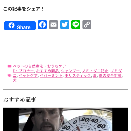
この記事をシェア！
Facebook
Email
Twitter
Line
Copy
Share
Link
ペットの自然療法・おうちケア
Dr. ブロナー
,
おすすめ商品
,
シャンプー
,
ノミ・ダニ防止
,
ノミダ
ニ
,
ペットケア
,
ペパーミント
,
ホリスティック
,
夏
,
夏の安全対策
,
犬
おすすめ記事