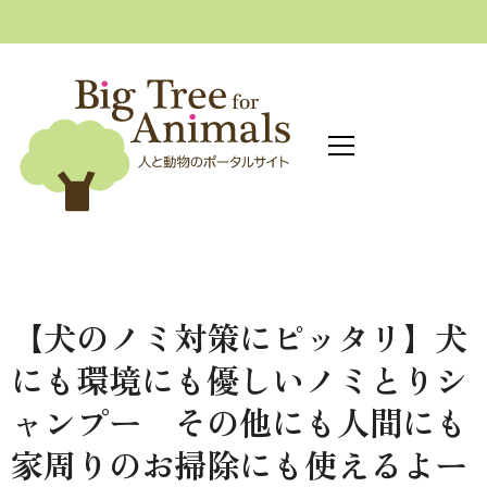
へ
ス
キ
ッ
プ
【犬のノミ対策にピッタリ】犬
にも環境にも優しいノミとりシ
ャンプー その他にも人間にも
家周りのお掃除にも使えるよー