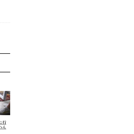
た行
わん