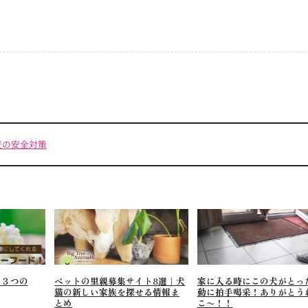
y
夏の安全対策
る３つの
ペットの里親募集サイト8選｜犬
家に入る時にこの犬がとっ
猫の新しい家族を探せる情報ま
動に拍手喝采！ありがとう
とめ
こ〜！！