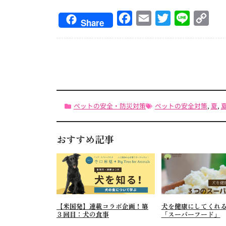
Facebook
Email
Twitter
Line
Cop
Share
Link
ペットの安全・防災対策
ペットの安全対策
,
夏
,
おすすめ記事
【米国発】連載コラボ企画！第
犬を健康にしてくれ
３回目：犬の食事
「スーパーフード」