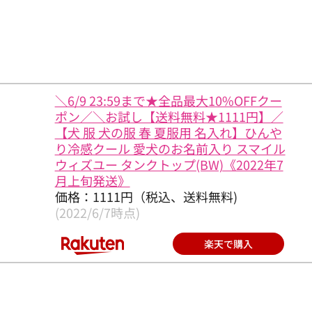
＼6/9 23:59まで★全品最大10%OFFクー
ポン／＼お試し【送料無料★1111円】／
【犬 服 犬の服 春 夏服用 名入れ】ひんや
り冷感クール 愛犬のお名前入り スマイル
ウィズユー タンクトップ(BW)《2022年7
月上旬発送》
価格：1111円（税込、送料無料)
(2022/6/7時点)
楽天で購入