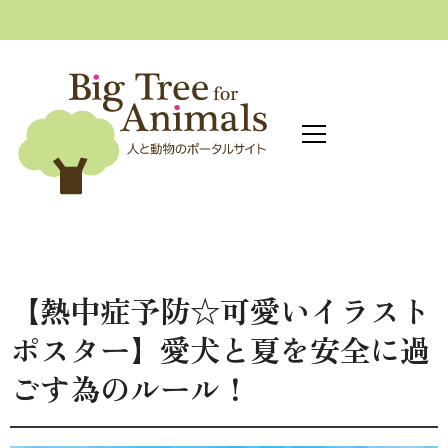
へ
ス
キ
ッ
プ
【熱中症予防☆可愛いイラスト
ポスター】愛犬と夏を安全に過
ごす為のルール！