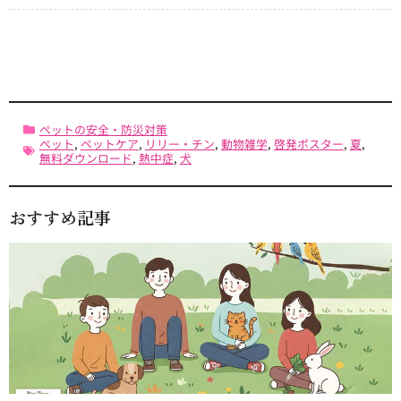
Link
ペットの安全・防災対策
ペット
,
ペットケア
,
リリー・チン
,
動物雑学
,
啓発ポスター
,
夏
,
無料ダウンロード
,
熱中症
,
犬
おすすめ記事