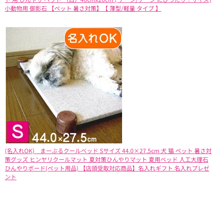
小動物用 御影石 【ペット 暑さ対策】【 薄型/軽量 タイプ 】
(名入れOK) まーぶるクールベッド Sサイズ 44.0×27.5cm 犬 猫 ペット 暑さ対
策グッズ ヒンヤリクールマット 夏対策ひんやりマット 夏用ベッド 人工大理石
ひんやりボード(ペット用品) 【店頭受取対応商品】名入れギフト 名入れプレゼ
ント