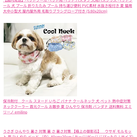
ール 犬 プール 折りたたみ プール 持ち運び便利 PVC素材 水抜き栓付き 夏 猫用
大中小型犬 屋内屋外用 毛取りブラシグローブ付き (S:80x20cm)
保冷剤付 クール スヌード いちご バナナ クールネック 犬 ペット 熱中症対策
ネッククーラー 首元クール お散歩 夏 ひんやり 保冷剤 バンダナ 送料無料 エミ
リーノ emilino
うさぎ ひんやり 暑さ 対策 暑 さ 暑さ対策 【極上の御影石】 ウサギ モルモッ
ト 用 ひんやり ベッド （白）40cmx20cm ( ケージ/ゲージ にぴったり！サイズ)