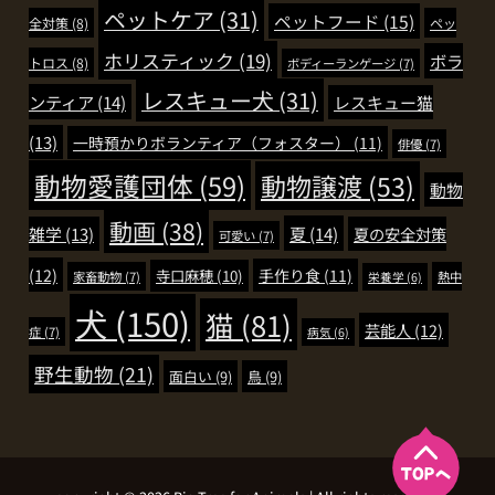
ペットケア
(31)
ペットフード
(15)
全対策
(8)
ペッ
ホリスティック
(19)
ボラ
トロス
(8)
ボディーランゲージ
(7)
レスキュー犬
(31)
ンティア
(14)
レスキュー猫
(13)
一時預かりボランティア（フォスター）
(11)
俳優
(7)
動物愛護団体
(59)
動物譲渡
(53)
動物
動画
(38)
夏
(14)
雑学
(13)
夏の安全対策
可愛い
(7)
(12)
手作り食
(11)
寺口麻穂
(10)
家畜動物
(7)
熱中
栄養学
(6)
犬
(150)
猫
(81)
芸能人
(12)
症
(7)
病気
(6)
野生動物
(21)
面白い
(9)
鳥
(9)