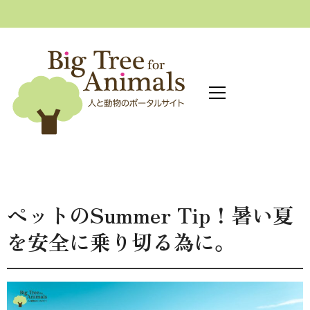
へ
ス
キ
ッ
プ
ペットのSummer Tip！暑い夏
を安全に乗り切る為に。