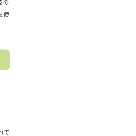
るの
を使
れて