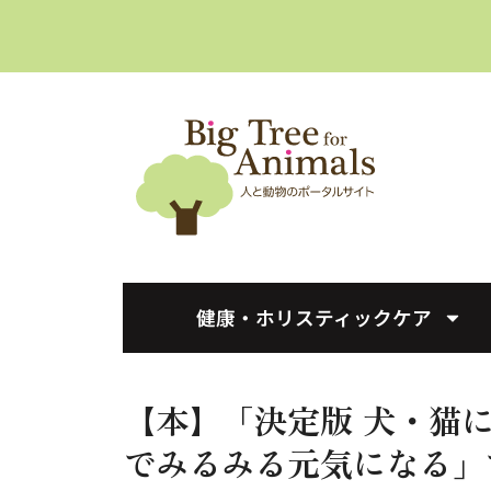
へ
ス
キ
ッ
プ
健康・ホリスティックケア
【本】「決定版 犬・猫
でみるみる元気になる」