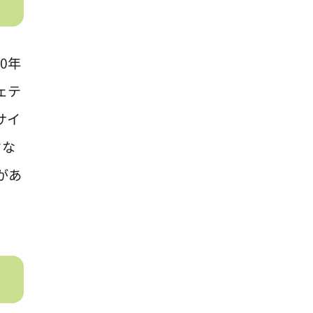
40年
ェテ
サイ
クな
があ